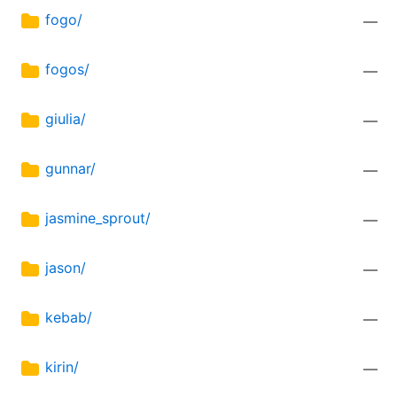
fogo/
—
fogos/
—
giulia/
—
gunnar/
—
jasmine_sprout/
—
jason/
—
kebab/
—
kirin/
—