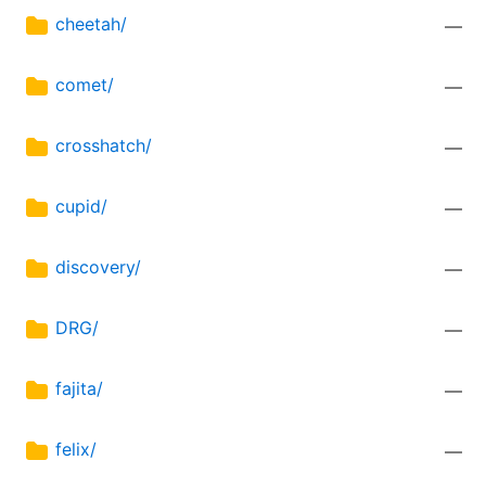
cheetah/
—
comet/
—
crosshatch/
—
cupid/
—
discovery/
—
DRG/
—
fajita/
—
felix/
—