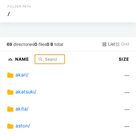
FOLDER PATH
/
List
Grid
69
directories
0
files
0 B
total
NAME
SIZE
akari/
—
akatsuki/
—
akita/
—
aston/
—