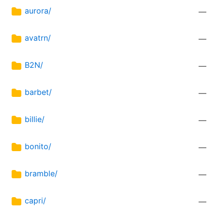
aurora/
—
avatrn/
—
B2N/
—
barbet/
—
billie/
—
bonito/
—
bramble/
—
capri/
—