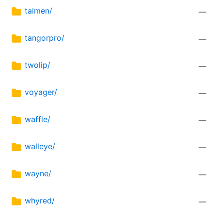
taimen/
—
tangorpro/
—
twolip/
—
voyager/
—
waffle/
—
walleye/
—
wayne/
—
whyred/
—