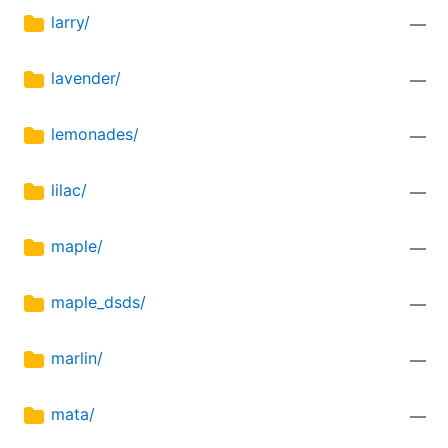
larry/
—
lavender/
—
lemonades/
—
lilac/
—
maple/
—
maple_dsds/
—
marlin/
—
mata/
—