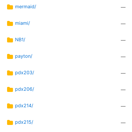
mermaid/
—
miami/
—
NB1/
—
payton/
—
pdx203/
—
pdx206/
—
pdx214/
—
pdx215/
—